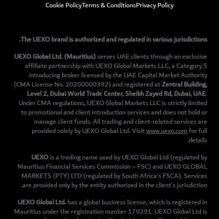
Cookie Policy
Terms & Conditions
Privacy Policy
The UEXO brand is authorized and regulated in various jurisdictions.
UEXO Global Ltd. (Mauritius)
serves UAE clients through an exclusive
affiliate partnership with UEXO Global Markets LLC, a Category 5
introducing broker licensed by the UAE Capital Market Authority
(CMA License No. 20200000392) and registered at
Zentral Building,
Level 2, Dubai World Trade Center, Sheikh Zayed Rd, Dubai, UAE
.
Under CMA regulations, UEXO Global Markets LLC is strictly limited
to promotional and client introduction services and does not hold or
manage client funds. All trading and client-related services are
provided solely by UEXO Global Ltd. Visit
www.uexo.com
for full
details.
UEXO
is a trading name used by UEXO Global Ltd (regulated by
Mauritius Financial Services Commission – FSC) and UEXO GLOBAL
MARKETS (PTY) LTD (regulated by South Africa’s FSCA). Services
are provided only by the entity authorized in the client’s jurisdiction.
UEXO Global Ltd.
has a global business license, which is registered in
Mauritius under the registration number 179291. UEXO Global Ltd is