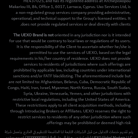
HE437025, and has its registered address at Archiepiskopou
Makariou III, 84, Office 1, 6017, Larnaca, Cyprus. Uxo Services Ltd, is
a non-regulated group services company providing administrative,
operational, and technical support to the Group’s licensed entities. It
does not provide regulated services or deal directly with clients.
The UEXO Brand is not
oriented in any jurisdiction nor is it intended
for use that would be contrary to local laws or regulations of its users.
It is the responsibility of the Client to ascertain whether he/she is
permitted to use the services of UEXO, based on the legal
requirements in his/her country of residence. UEXO does not provide
services to residents of jurisdictions where such offerings are
prohibited by applicable law, including countries under international
sanctions and/or FATF blacklisting. The aforementioned include but
are not limited to: Afghanistan, Belarus, Cuba, Democratic Republic of
Congo, Haiti, Iran, Israel, Myanmar, North Korea, Russia, South Sudan,
Syria, Ukraine, Venezuela, Yemen, and other jurisdictions with
restrictive local regulations, including the United States of America.
These restrictions apply to all client acquisition methods, including
through Introducing Brokers or Affiliates. UEXO reserves the right to
restrict services to residents of any other jurisdiction where such
offerings may be prohibited or deemed high risk.
يتم تقديم خدمات التداول من قبل الشركات التابعة لنا الخاضعة للتنظيم في الخارج. وتعمل شركة
The UEXO brand is authorised and regulated in various jurisdictions.
UEXO Global Markets LLC (رقم ترخيص هيئة السوق المالية 20200000392) كمروج ومقدم