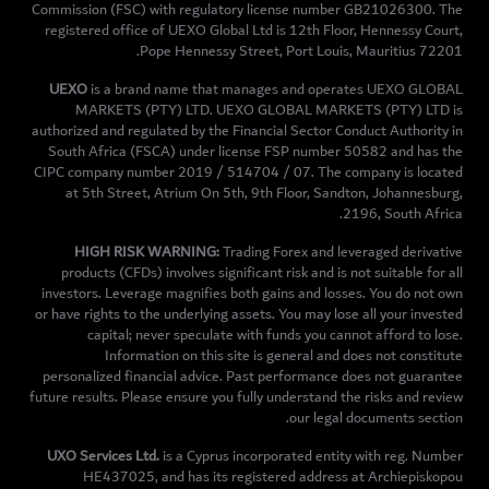
Commission (FSC) with regulatory license number GB21026300. The
registered office of UEXO Global Ltd is 12th Floor, Hennessy Court,
Pope Hennessy Street, Port Louis, Mauritius 72201.
UEXO
is a brand name that manages and operates UEXO GLOBAL
MARKETS (PTY) LTD. UEXO GLOBAL MARKETS (PTY) LTD is
authorized and regulated by the Financial Sector Conduct Authority in
South Africa (FSCA) under license FSP number 50582 and has the
CIPC company number 2019 / 514704 / 07. The company is located
at 5th Street, Atrium On 5th, 9th Floor, Sandton, Johannesburg,
2196, South Africa.
HIGH RISK WARNING:
Trading Forex and leveraged derivative
products (CFDs) involves significant risk and is not suitable for all
investors. Leverage magnifies both gains and losses. You do not own
or have rights to the underlying assets. You may lose all your invested
capital; never speculate with funds you cannot afford to lose.
Information on this site is general and does not constitute
personalized financial advice. Past performance does not guarantee
future results. Please ensure you fully understand the risks and review
our legal documents section.
UXO Services Ltd.
is a Cyprus incorporated entity with reg. Number
HE437025, and has its registered address at Archiepiskopou