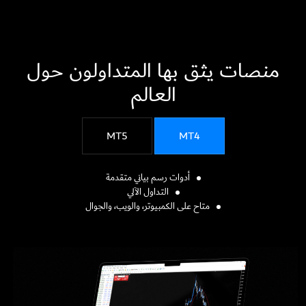
منصات يثق بها المتداولون حول
العالم
MT5
MT4
أدوات رسم بياني متقدمة
التداول الآلي
متاح على الكمبيوتر، والويب، والجوال