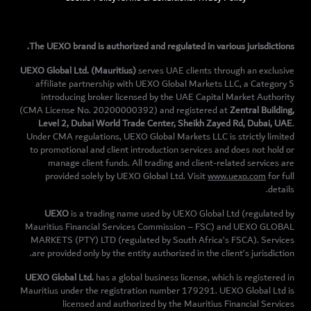
The UEXO brand is authorized and regulated in various jurisdictions.
UEXO Global Ltd. (Mauritius)
serves UAE clients through an exclusive
affiliate partnership with UEXO Global Markets LLC, a Category 5
introducing broker licensed by the UAE Capital Market Authority
(CMA License No. 20200000392) and registered at
Zentral Building,
Level 2, Dubai World Trade Center, Sheikh Zayed Rd, Dubai, UAE
.
Under CMA regulations, UEXO Global Markets LLC is strictly limited
to promotional and client introduction services and does not hold or
manage client funds. All trading and client-related services are
provided solely by UEXO Global Ltd. Visit
www.uexo.com
for full
details.
UEXO
is a trading name used by UEXO Global Ltd (regulated by
Mauritius Financial Services Commission – FSC) and UEXO GLOBAL
MARKETS (PTY) LTD (regulated by South Africa’s FSCA). Services
are provided only by the entity authorized in the client’s jurisdiction.
UEXO Global Ltd.
has a global business license, which is registered in
Mauritius under the registration number 179291. UEXO Global Ltd is
licensed and authorized by the Mauritius Financial Services