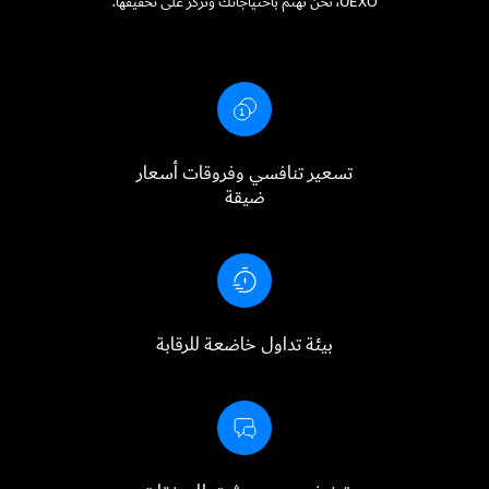
UEXO، نحن نهتم باحتياجاتك ونركز على تحقيقها.
تسعير تنافسي وفروقات أسعار
ضيقة
بيئة تداول خاضعة للرقابة