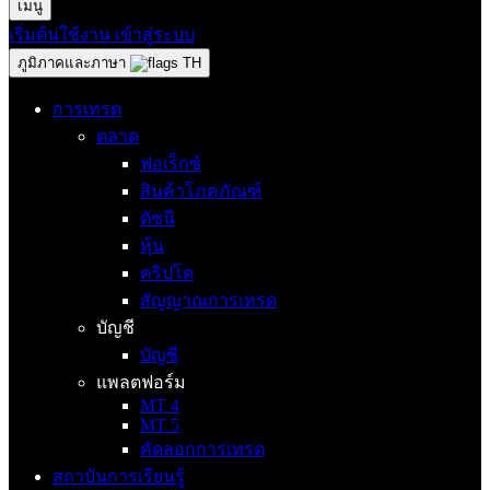
เมนู
เริ่มต้นใช้งาน
เข้าสู่ระบบ
ภูมิภาคและภาษา
TH
การเทรด
ตลาด
ฟอเร็กซ์
สินค้าโภคภัณฑ์
ดัชนี
หุ้น
คริปโต
สัญญาณการเทรด
บัญชี
บัญชี
แพลตฟอร์ม
MT 4
MT 5
คัดลอกการเทรด
สถาบันการเรียนรู้