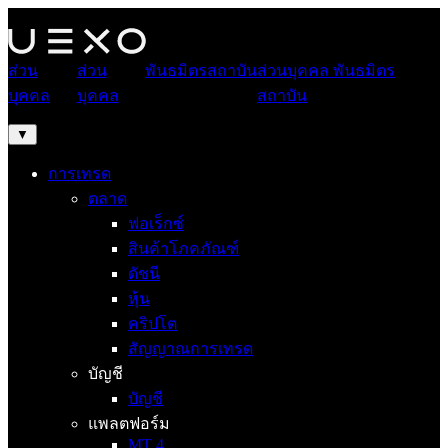
ส่วน
ส่วน
พันธมิตร
สถาบัน
ส่วนบุคคล
พันธมิตร
บุคคล
บุคคล
สถาบัน
▼
การเทรด
ตลาด
ฟอเร็กซ์
สินค้าโภคภัณฑ์
ดัชนี
หุ้น
คริปโต
สัญญาณการเทรด
บัญชี
บัญชี
แพลตฟอร์ม
MT 4