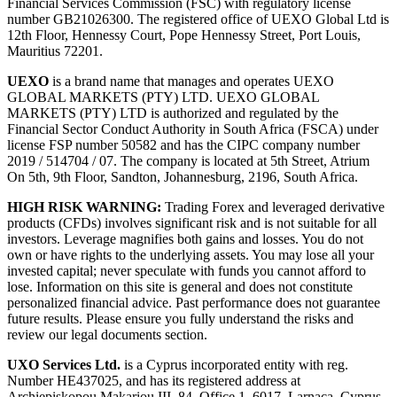
Financial Services Commission (FSC) with regulatory license
number GB21026300. The registered office of UEXO Global Ltd is
12th Floor, Hennessy Court, Pope Hennessy Street, Port Louis,
Mauritius 72201.
UEXO
is a brand name that manages and operates UEXO
GLOBAL MARKETS (PTY) LTD. UEXO GLOBAL
MARKETS (PTY) LTD is authorized and regulated by the
Financial Sector Conduct Authority in South Africa (FSCA) under
license FSP number 50582 and has the CIPC company number
2019 / 514704 / 07. The company is located at 5th Street, Atrium
On 5th, 9th Floor, Sandton, Johannesburg, 2196, South Africa.
HIGH RISK WARNING:
Trading Forex and leveraged derivative
products (CFDs) involves significant risk and is not suitable for all
investors. Leverage magnifies both gains and losses. You do not
own or have rights to the underlying assets. You may lose all your
invested capital; never speculate with funds you cannot afford to
lose. Information on this site is general and does not constitute
personalized financial advice. Past performance does not guarantee
future results. Please ensure you fully understand the risks and
review our legal documents section.
UXO Services Ltd.
is a Cyprus incorporated entity with reg.
Number HE437025, and has its registered address at
Archiepiskopou Makariou III, 84, Office 1, 6017, Larnaca, Cyprus.