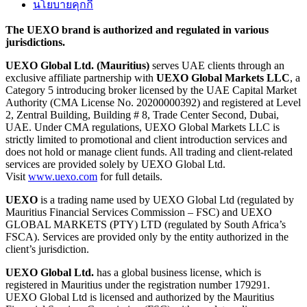
นโยบายคุกกี้
The UEXO brand is authorized and regulated in various
jurisdictions.
UEXO Global Ltd. (Mauritius)
serves UAE clients through an
exclusive affiliate partnership with
UEXO Global Markets LLC
, a
Category 5 introducing broker licensed by the UAE Capital Market
Authority (CMA License No. 20200000392) and registered at Level
2, Zentral Building, Building # 8, Trade Center Second, Dubai,
UAE. Under CMA regulations, UEXO Global Markets LLC is
strictly limited to promotional and client introduction services and
does not hold or manage client funds. All trading and client-related
services are provided solely by UEXO Global Ltd.
Visit
www.uexo.com
for full details.
UEXO
is a trading name used by UEXO Global Ltd (regulated by
Mauritius Financial Services Commission – FSC) and UEXO
GLOBAL MARKETS (PTY) LTD (regulated by South Africa’s
FSCA). Services are provided only by the entity authorized in the
client’s jurisdiction.
UEXO Global Ltd.
has a global business license, which is
registered in Mauritius under the registration number 179291.
UEXO Global Ltd is licensed and authorized by the Mauritius