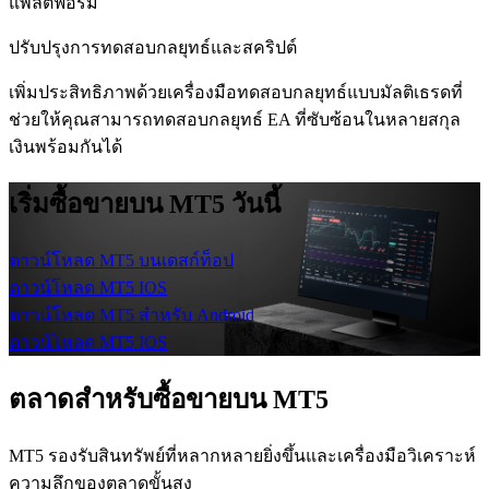
แพลตฟอร์ม
ปรับปรุงการทดสอบกลยุทธ์และสคริปต์
เพิ่มประสิทธิภาพด้วยเครื่องมือทดสอบกลยุทธ์แบบมัลติเธรดที่
ช่วยให้คุณสามารถทดสอบกลยุทธ์ EA ที่ซับซ้อนในหลายสกุล
เงินพร้อมกันได้
เริ่มซื้อขายบน MT5 วันนี้
ดาวน์โหลด MT5 บนเดสก์ท็อป
ดาวน์โหลด MT5 IOS
ดาวน์โหลด MT5 สําหรับ Android
ดาวน์โหลด MT5 IOS
ตลาดสําหรับซื้อขายบน MT5
MT5 รองรับสินทรัพย์ที่หลากหลายยิ่งขึ้นและเครื่องมือวิเคราะห์
ความลึกของตลาดขั้นสูง