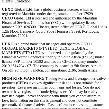
client’s jurisdiction.
UEXO Global Ltd.
has a global business license, which is
registered in Mauritius under the registration number 179291.
UEXO Global Ltd is licensed and authorized by the Mauritius
Financial Services Commission (FSC) with regulatory license
number GB21026300. The registered office of UEXO Global Ltd is
12th Floor, Hennessy Court, Pope Hennessy Street, Port Louis,
Mauritius 72201.
UEXO
is a brand name that manages and operates UEXO
GLOBAL MARKETS (PTY) LTD. UEXO GLOBAL
MARKETS (PTY) LTD is authorized and regulated by the
Financial Sector Conduct Authority in South Africa (FSCA) under
license FSP number 50582 and has the CIPC company number
2019 / 514704 / 07. The company is located at 5th Street, Atrium
On 5th, 9th Floor, Sandton, Johannesburg, 2196, South Africa.
HIGH RISK WARNING:
Trading Forex and leveraged derivative
products (CFDs) involves significant risk and is not suitable for all
investors. Leverage magnifies both gains and losses. You do not
own or have rights to the underlying assets. You may lose all your
invested capital; never speculate with funds you cannot afford to
lose. Information on this site is general and does not constitute
personalized financial advice. Past performance does not guarantee