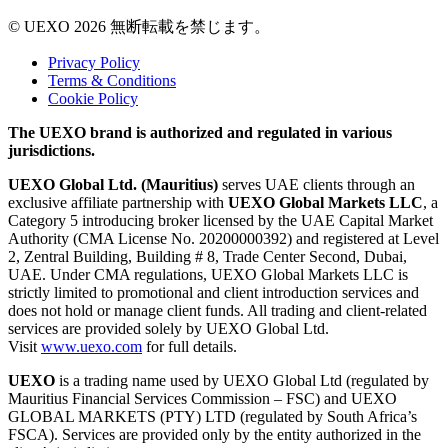
© UEXO 2026 無断転載を禁じます。
Privacy Policy
Terms & Conditions
Cookie Policy
The UEXO brand is authorized and regulated in various
jurisdictions.
UEXO Global Ltd. (Mauritius)
serves UAE clients through an
exclusive affiliate partnership with
UEXO Global Markets LLC
, a
Category 5 introducing broker licensed by the UAE Capital Market
Authority (CMA License No. 20200000392) and registered at Level
2, Zentral Building, Building # 8, Trade Center Second, Dubai,
UAE. Under CMA regulations, UEXO Global Markets LLC is
strictly limited to promotional and client introduction services and
does not hold or manage client funds. All trading and client-related
services are provided solely by UEXO Global Ltd.
Visit
www.uexo.com
for full details.
UEXO
is a trading name used by UEXO Global Ltd (regulated by
Mauritius Financial Services Commission – FSC) and UEXO
GLOBAL MARKETS (PTY) LTD (regulated by South Africa’s
FSCA). Services are provided only by the entity authorized in the