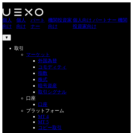
個人
個人
パート
機関投資家
個人向け
パートナー
機関
向け
向け
ナー
向け
投資家向け
▼
取引
マーケット
外国為替
コモディティ
指数
株式
暗号資産
取引シグナル
口座
口座
プラットフォーム
MT 4
MT 5
コピー取引