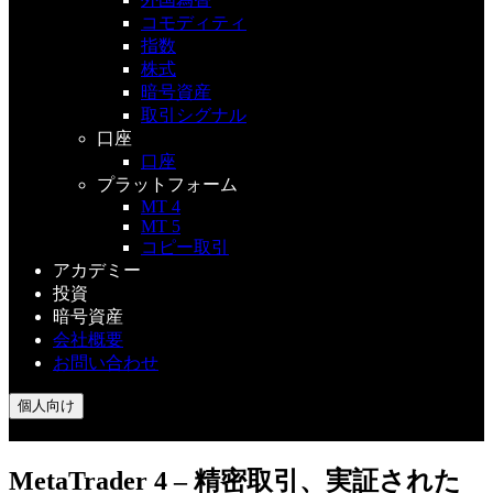
コモディティ
指数
株式
暗号資産
取引シグナル
口座
口座
プラットフォーム
MT 4
MT 5
コピー取引
アカデミー
投資
暗号資産
会社概要
お問い合わせ
個人向け
MetaTrader 4 – 精密取引、実証された