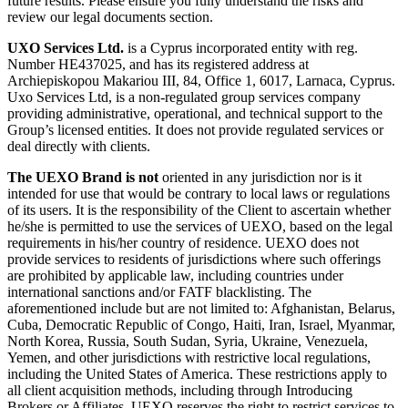
future results. Please ensure you fully understand the risks and
review our legal documents section.
UXO Services Ltd.
is a Cyprus incorporated entity with reg.
Number HE437025, and has its registered address at
Archiepiskopou Makariou III, 84, Office 1, 6017, Larnaca, Cyprus.
Uxo Services Ltd, is a non-regulated group services company
providing administrative, operational, and technical support to the
Group’s licensed entities. It does not provide regulated services or
deal directly with clients.
The UEXO Brand is not
oriented in any jurisdiction nor is it
intended for use that would be contrary to local laws or regulations
of its users. It is the responsibility of the Client to ascertain whether
he/she is permitted to use the services of UEXO, based on the legal
requirements in his/her country of residence. UEXO does not
provide services to residents of jurisdictions where such offerings
are prohibited by applicable law, including countries under
international sanctions and/or FATF blacklisting. The
aforementioned include but are not limited to: Afghanistan, Belarus,
Cuba, Democratic Republic of Congo, Haiti, Iran, Israel, Myanmar,
North Korea, Russia, South Sudan, Syria, Ukraine, Venezuela,
Yemen, and other jurisdictions with restrictive local regulations,
including the United States of America. These restrictions apply to
all client acquisition methods, including through Introducing
Brokers or Affiliates. UEXO reserves the right to restrict services to