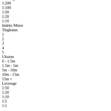
1:200
1:100
1:50
1:20
1:10
Indeks Minor
Tingkatan
1
2
3
4
5
Ukuran
0 - 1.5m
1.5m - 5m
5m - 10m
10m - 15m
15m +
Leverage
1:50
1:20
1:10
1:5
1:1