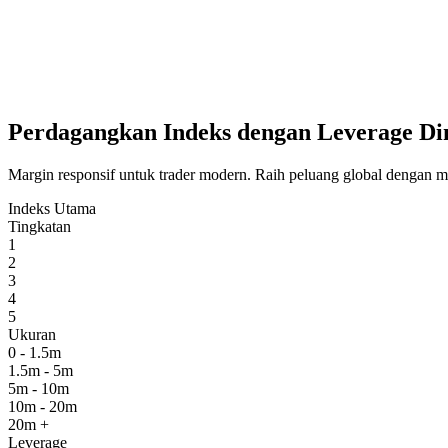
Perdagangkan Indeks dengan Leverage Di
Margin responsif untuk trader modern. Raih peluang global dengan m
Indeks Utama
Tingkatan
1
2
3
4
5
Ukuran
0 - 1.5m
1.5m - 5m
5m - 10m
10m - 20m
20m +
Leverage