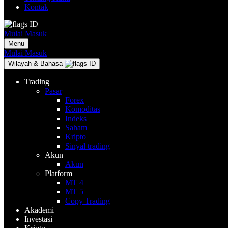
Kontak
ID
Mulai
Masuk
Menu
Mulai
Masuk
Wilayah & Bahasa
ID
Trading
Pasar
Forex
Komoditas
Indeks
Saham
Kripto
Sinyal trading
Akun
Akun
Platform
MT 4
MT 5
Copy Trading
Akademi
Investasi