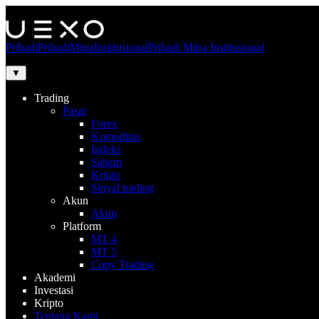
Pribadi
Pribadi
Mitra
Institusional
Pribadi
Mitra
Institusional
▼
Trading
Pasar
Forex
Komoditas
Indeks
Saham
Kripto
Sinyal trading
Akun
Akun
Platform
MT 4
MT 5
Copy Trading
Akademi
Investasi
Kripto
Tentang Kami