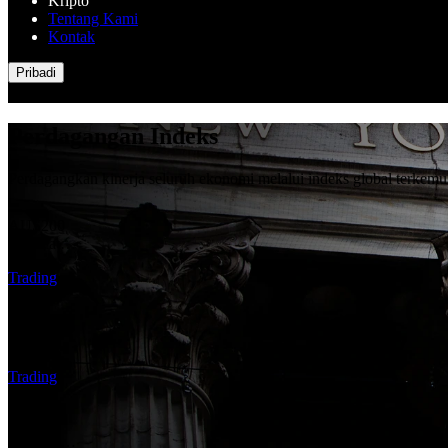
Kripto
Tentang Kami
Kontak
Pribadi
Perdagangan Indeks
Perdagangkan kinerja seluruh ekonomi melalui indeks global terkemuk
AUS200
Memuat…
Trading
UK100
Memuat…
Trading
JP225
Memuat…