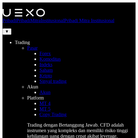
Pribadi
Pribadi
Mitra
Institusional
Pribadi
Mitra
Institusional
▼
Trading
Pasar
Forex
Komoditas
Indeks
Saham
Kripto
Sinyal trading
Akun
Akun
Platform
MT 4
MT 5
Copy Trading
Trading dengan Bertanggung Jawab. CFD adalah
instrumen yang kompleks dan memiliki risiko tinggi
kehilangan uang dengan cepat akibat leverage.