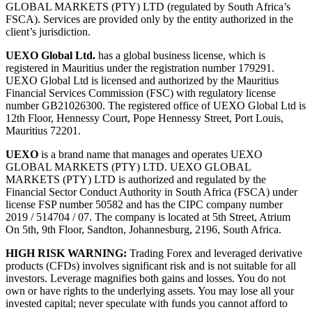
GLOBAL MARKETS (PTY) LTD (regulated by South Africa’s
FSCA). Services are provided only by the entity authorized in the
client’s jurisdiction.
UEXO Global Ltd.
has a global business license, which is
registered in Mauritius under the registration number 179291.
UEXO Global Ltd is licensed and authorized by the Mauritius
Financial Services Commission (FSC) with regulatory license
number GB21026300. The registered office of UEXO Global Ltd is
12th Floor, Hennessy Court, Pope Hennessy Street, Port Louis,
Mauritius 72201.
UEXO
is a brand name that manages and operates UEXO
GLOBAL MARKETS (PTY) LTD. UEXO GLOBAL
MARKETS (PTY) LTD is authorized and regulated by the
Financial Sector Conduct Authority in South Africa (FSCA) under
license FSP number 50582 and has the CIPC company number
2019 / 514704 / 07. The company is located at 5th Street, Atrium
On 5th, 9th Floor, Sandton, Johannesburg, 2196, South Africa.
HIGH RISK WARNING:
Trading Forex and leveraged derivative
products (CFDs) involves significant risk and is not suitable for all
investors. Leverage magnifies both gains and losses. You do not
own or have rights to the underlying assets. You may lose all your
invested capital; never speculate with funds you cannot afford to