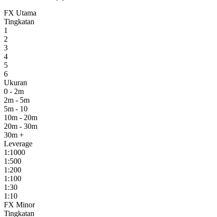
FX Utama
Tingkatan
1
2
3
4
5
6
Ukuran
0 - 2m
2m - 5m
5m - 10
10m - 20m
20m - 30m
30m +
Leverage
1:1000
1:500
1:200
1:100
1:30
1:10
FX Minor
Tingkatan