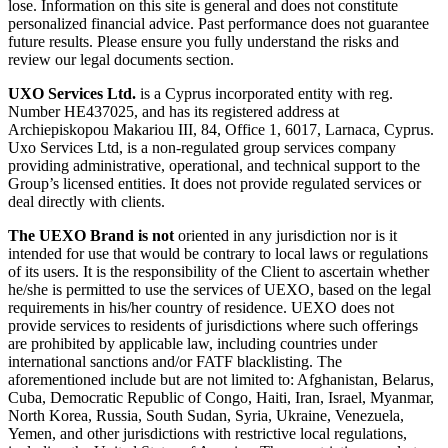
lose. Information on this site is general and does not constitute
personalized financial advice. Past performance does not guarantee
future results. Please ensure you fully understand the risks and
review our legal documents section.
UXO Services Ltd.
is a Cyprus incorporated entity with reg.
Number HE437025, and has its registered address at
Archiepiskopou Makariou III, 84, Office 1, 6017, Larnaca, Cyprus.
Uxo Services Ltd, is a non-regulated group services company
providing administrative, operational, and technical support to the
Group’s licensed entities. It does not provide regulated services or
deal directly with clients.
The UEXO Brand is not
oriented in any jurisdiction nor is it
intended for use that would be contrary to local laws or regulations
of its users. It is the responsibility of the Client to ascertain whether
he/she is permitted to use the services of UEXO, based on the legal
requirements in his/her country of residence. UEXO does not
provide services to residents of jurisdictions where such offerings
are prohibited by applicable law, including countries under
international sanctions and/or FATF blacklisting. The
aforementioned include but are not limited to: Afghanistan, Belarus,
Cuba, Democratic Republic of Congo, Haiti, Iran, Israel, Myanmar,
North Korea, Russia, South Sudan, Syria, Ukraine, Venezuela,
Yemen, and other jurisdictions with restrictive local regulations,