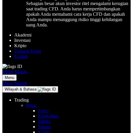
Sebagian besar akun investor ritel mengalami kerugian
saat trading CFD. Anda harus mempertimbangkan
apakah Anda memahami cara kerja CFD dan apakah
Anda mampu menanggung risiko tinggi kehilangan
uang Anda.
Akademi
Investasi
Kripto
Tentang Kami
Kontak
ID
Mulai
Masuk
Menu
Mulai
Masuk
Wilayah & Bahasa
ID
Trading
Pasar
Forex
Komoditas
Indeks
Saham
Kripto