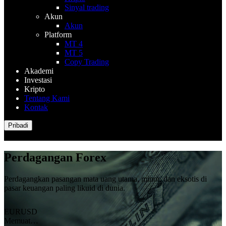
Sinyal trading
Akun
Akun
Platform
MT 4
MT 5
Copy Trading
Akademi
Investasi
Kripto
Tentang Kami
Kontak
Pribadi
Perdagangan Forex
Perdagangkan pasangan mata uang utama, minor, dan eksotis di
pasar keuangan paling likuid di dunia.
EURUSD
Memuat…