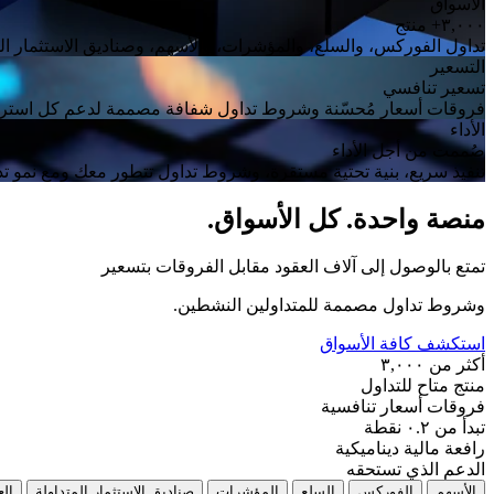
الأسواق
٣,٠٠٠+ منتج
تداول الفوركس، والسلع، والمؤشرات، والأسهم، وصناديق الاستثمار ال
التسعير
تسعير تنافسي
فروقات أسعار مُحسّنة وشروط تداول شفافة مصممة لدعم كل استرات
الأداء
صُممت من أجل الأداء
تنفيذ سريع، بنية تحتية مستقرة، وشروط تداول تتطور معك ومع نمو تدا
منصة واحدة. كل الأسواق.
تمتع بالوصول إلى آلاف العقود مقابل الفروقات بتسعير
وشروط تداول مصممة للمتداولين النشطين.
استكشف كافة الأسواق
أكثر من ٣,٠٠٠
منتج متاح للتداول
فروقات أسعار تنافسية
تبدأ من ٠.٢ نقطة
رافعة مالية ديناميكية
الدعم الذي تستحقه
الأسهم
الفوركس
السلع
المؤشرات
صناديق الاستثمار المتداولة
الع