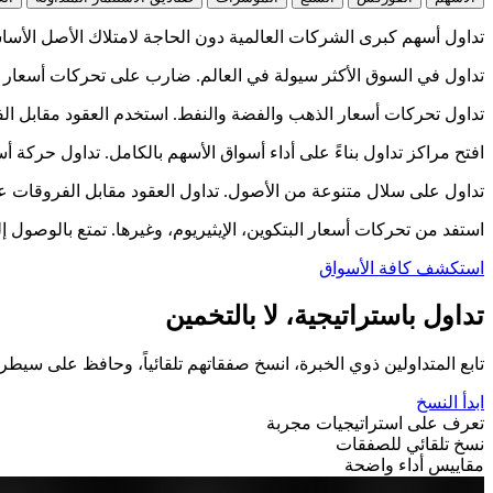
تداول أسهم كبرى الشركات العالمية دون الحاجة لامتلاك الأصل الأساسي. استفد
تداول في السوق الأكثر سيولة في العالم. ضارب على تحركات أسعار أزواج
تداول تحركات أسعار الذهب والفضة والنفط. استخدم العقود مقابل الف
افتح مراكز تداول بناءً على أداء أسواق الأسهم بالكامل. تداول حركة أسعار مؤشرات مثل 0
تداول على سلال متنوعة من الأصول. تداول العقود مقابل الفروقات على صناديق الاستثمار المتداولة (ETFs) للاستفادة 
استفد من تحركات أسعار البتكوين، الإيثيريوم، وغيرها. تمتع بالوصول 
استكشف كافة الأسواق
تداول باستراتيجية، لا بالتخمين
تابع المتداولين ذوي الخبرة، انسخ صفقاتهم تلقائياً، وحافظ على سيطرت
ابدأ النسخ
تعرف على استراتيجيات مجربة
نسخ تلقائي للصفقات
مقاييس أداء واضحة