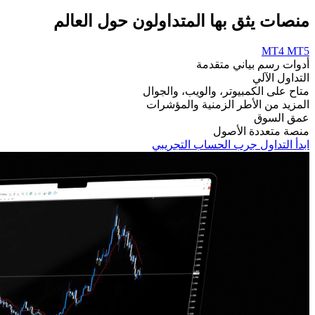
منصات يثق بها المتداولون حول العالم
MT4
MT5
أدوات رسم بياني متقدمة
التداول الآلي
متاح على الكمبيوتر، والويب، والجوال
المزيد من الأطر الزمنية والمؤشرات
عمق السوق
منصة متعددة الأصول
ابدأ التداول
جرب الحساب التجريبي