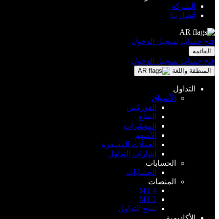
الشركة
اتصل بنا
AR
فتح حساب
تسجيل الدخول
القائمة
فتح حساب
تسجيل الدخول
المنطقة واللغة
AR
التداول
الأسواق
الفوركس
السلع
المؤشرات
الأسهم
العملات المشفرة
إشارات التداول
الحسابات
الحسابات
المنصات
MT 4
MT 5
نسخ التداول
الأكاديمية