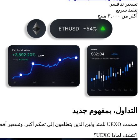
تسعير تنافسي
تنفيذ سريع
أكثر من ٣,٠٠٠ منتج
التداول، بمفهوم جديد
صممت UEXO للمتداولين الذين يتطلعون إلى تحكم أكبر، وتسعير أفضل، وتنفيذ أذكى.
اكتشف لماذا UEXO؟